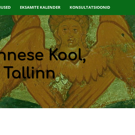
USED
EKSAMITE KALENDER
KONSULTATSIOONID
nese Kool,
 Tallinn