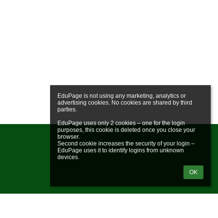
EduPage is not using any marketing, analytics or 
advertising cookies. No cookies are shared by third 
parties.

EduPage uses only 2 cookies – one for the login 
purposes, this cookie is deleted once you close your 
browser.

Second cookie increases the security of your login – 
EduPage uses it to identify logins from unknown 
OK