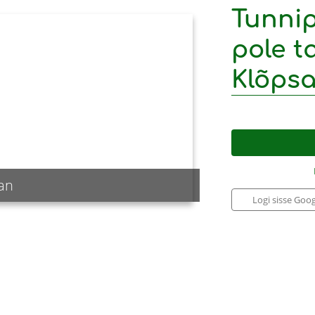
Tunnip
pole ta
Klõpsa
an
Logi sisse Goog