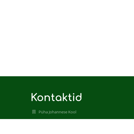
Kontaktid
Püha Johannese Kool
info@pjk.ee
+372 53312002