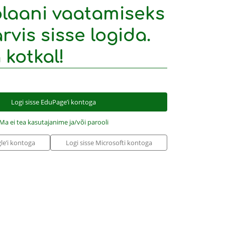
laani vaatamiseks
rvis sisse logida.
 kotkal!
Logi sisse EduPage’i kontoga
Ma ei tea kasutajanime ja/või parooli
le’i kontoga
Logi sisse Microsofti kontoga