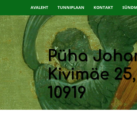
AVALEHT
TUNNIPLAAN
KONTAKT
SÜNDM
Avaleht
Püha Johan
Kivimäe 25,
10919